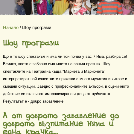
Начало
/ Шоу програми
Що е то шоу спектакъл и има ли той почва у вас ? Има, разбира се!
Всичко, което е забавно има място на вашия празник. Шоу
спектаклите на Театрална къща "Мариета и Марионета"
интерпретират най-известните приказки с много музикални хитове и
смешни ситуации. Заедно с професионалните актьори, в сценичното
действие се включват имправизирано и деца от публиката.
Резултатът е - добро забавление!