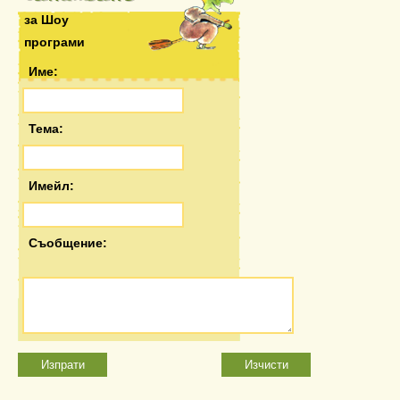
Шоу Пипи Дългото Чорапче
Баба Цоцолана
за Шоу
програми
Име:
Тема:
Имейл:
Съобщение: